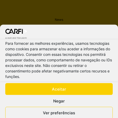
News
Newsletter
Recruitment
Portugal 2030
Para fornecer as melhores experiências, usamos tecnologias
Portugal 2020
como cookies para armazenar e/ou aceder a informações do
dispositivo. Consentir com essas tecnologias nos permitirá
NSFR (National Strategic Reference Frameworks)
processar dados, como comportamento de navegação ou IDs
Privacy Policy
exclusivos neste site. Não consentir ou retirar o
Cookies Policy
consentimento pode afetar negativamante certos recursos e
Management System Policy
funções.
Reporting Channel
Aceitar
Site map
Negar
Ver preferências