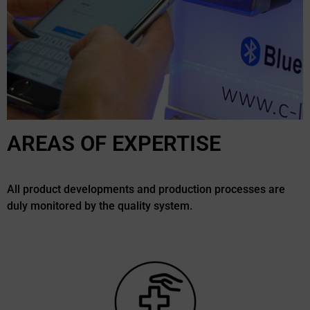
AREAS OF EXPERTISE
Electronics and
Telecommunication
All product developments and production processes are
duly monitored by the quality system.