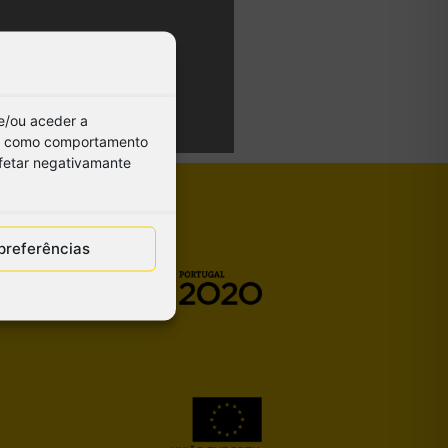
e/ou aceder a
os, como comportamento
afetar negativamante
preferências