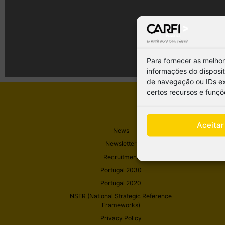
Para fornecer as melho
informações do disposi
de navegação ou IDs exc
certos recursos e funçõ
Aceitar
News
Newsletter
Recruitment
Portugal 2030
Portugal 2020
NSFR (National Strategic Reference
Frameworks)
Privacy Policy