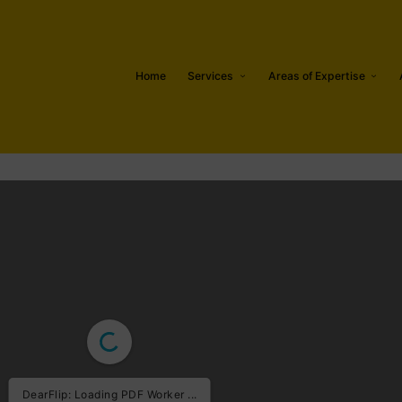
Home
Services
Areas of Expertise
DearFlip: Loading PDF Worker ...